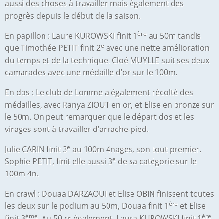
aussi des choses à travailler mais également des
progrès depuis le début de la saison.
ère
En papillon : Laure KUROWSKI finit 1
au 50m tandis
e
que Timothée PETIT finit 2
avec une nette amélioration
du temps et de la technique. Cloé MUYLLE suit ses deux
camarades avec une médaille d’or sur le 100m.
En dos : Le club de Lomme a également récolté des
médailles, avec Ranya ZIOUT en or, et Elise en bronze sur
le 50m. On peut remarquer que le départ dos et les
virages sont à travailler d’arrache-pied.
e
Julie CARIN finit 3
au 100m 4nages, son tout premier.
e
Sophie PETIT, finit elle aussi 3
de sa catégorie sur le
100m 4n.
En crawl : Douaa DARZAOUI et Elise OBIN finissent toutes
ère
les deux sur le podium au 50m, Douaa finit 1
et Elise
ème
ère
finit 3
. Au 50 cr également, Laura KUROWSKI finit 1