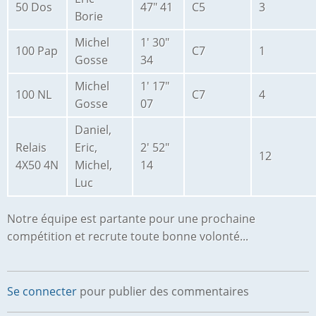
50 Dos
47" 41
C5
3
Borie
Michel
1' 30"
100 Pap
C7
1
Gosse
34
Michel
1' 17"
100 NL
C7
4
Gosse
07
Daniel,
Relais
Eric,
2' 52"
12
4X50 4N
Michel,
14
Luc
Notre équipe est partante pour une prochaine
compétition et recrute toute bonne volonté...
Se connecter
pour publier des commentaires