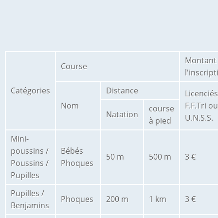
Montant
Course
l'inscrip
Catégories
Distance
Licenciés
Nom
F.F.Tri ou
course
Natation
U.N.S.S.
à pied
Mini-
poussins /
Bébés
50 m
500 m
3 €
Poussins /
Phoques
Pupilles
Pupilles /
Phoques
200 m
1 km
3 €
Benjamins