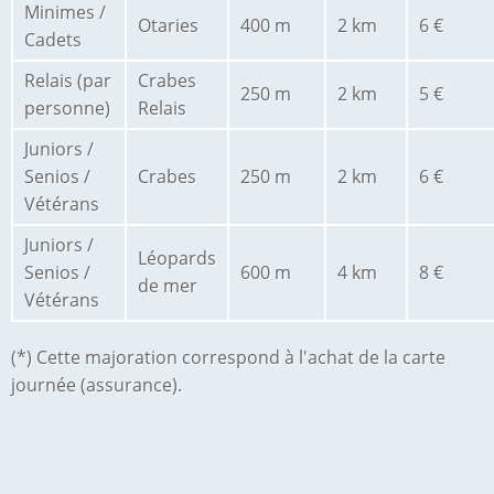
Minimes /
Otaries
400 m
2 km
6 €
Cadets
Relais (par
Crabes
250 m
2 km
5 €
personne)
Relais
Juniors /
Senios /
Crabes
250 m
2 km
6 €
Vétérans
Juniors /
Léopards
Senios /
600 m
4 km
8 €
de mer
Vétérans
(*) Cette majoration correspond à l'achat de la carte
journée (assurance).