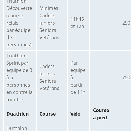
Triathlon
Découverte
Minimes
(course
Cadets
11h45
relais
Juniors
250
et 12h
par équipe
Seniors
de 3
Vétérans
personnes)
Triathlon
Sprint par
Par
Cadets
équipe de 3
équipe
Juniors
à 5
à
750
Seniors
personnes
partir
Vétérans
en contre la
de 14h
montre
Course
Duathlon
Course
Vélo
à pied
Duathlon