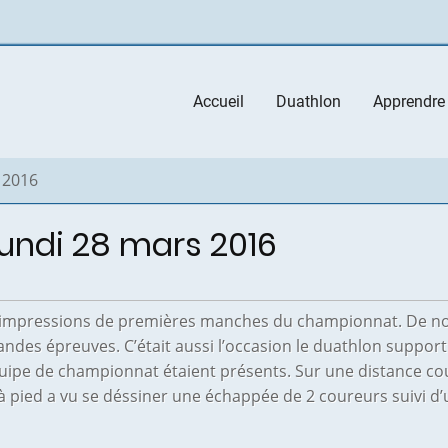
Main
Accueil
Duathlon
Apprendre
navigation
s 2016
 lundi 28 mars 2016
 impressions de premières manches du championnat. De no
andes épreuves. C’était aussi l’occasion le duathlon suppor
pe de championnat étaient présents. Sur une distance courte
e à pied a vu se déssiner une échappée de 2 coureurs suivi 