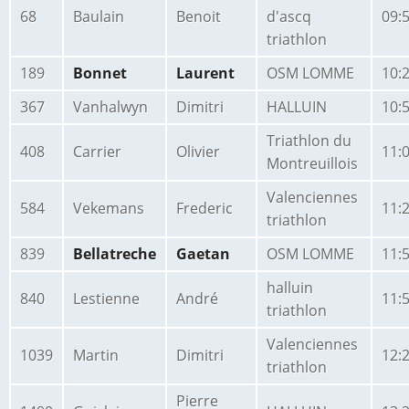
68
Baulain
Benoit
d'ascq
09:
triathlon
189
Bonnet
Laurent
OSM LOMME
10:
367
Vanhalwyn
Dimitri
HALLUIN
10:
Triathlon du
408
Carrier
Olivier
11:
Montreuillois
Valenciennes
584
Vekemans
Frederic
11:
triathlon
839
Bellatreche
Gaetan
OSM LOMME
11:
halluin
840
Lestienne
André
11:
triathlon
Valenciennes
1039
Martin
Dimitri
12:
triathlon
Pierre