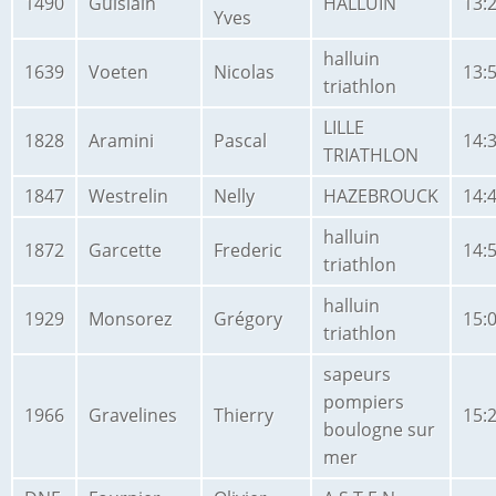
1490
Guislain
HALLUIN
13:
Yves
halluin
1639
Voeten
Nicolas
13:
triathlon
LILLE
1828
Aramini
Pascal
14:
TRIATHLON
1847
Westrelin
Nelly
HAZEBROUCK
14:
halluin
1872
Garcette
Frederic
14:
triathlon
halluin
1929
Monsorez
Grégory
15:
triathlon
sapeurs
pompiers
1966
Gravelines
Thierry
15:
boulogne sur
mer